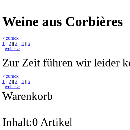
Weine aus Corbières
< zurück
1
||
2
||
3
||
4
||
5
weiter >
Zur Zeit führen wir leider 
< zurück
1
||
2
||
3
||
4
||
5
weiter >
Warenkorb
Inhalt:
0 Artikel