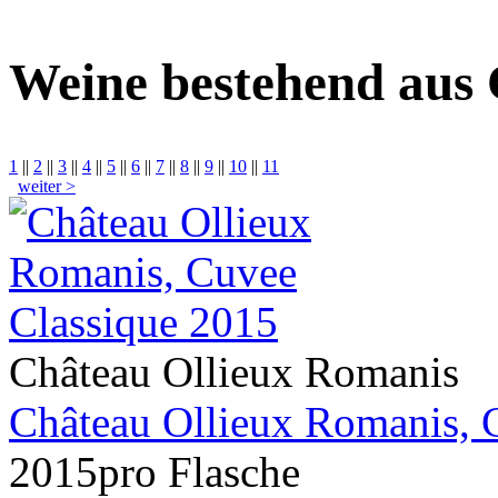
Weine bestehend aus 
1
||
2
||
3
||
4
||
5
||
6
||
7
||
8
||
9
||
10
||
11
weiter >
Château Ollieux Romanis
Château Ollieux Romanis, 
2015
pro Flasche